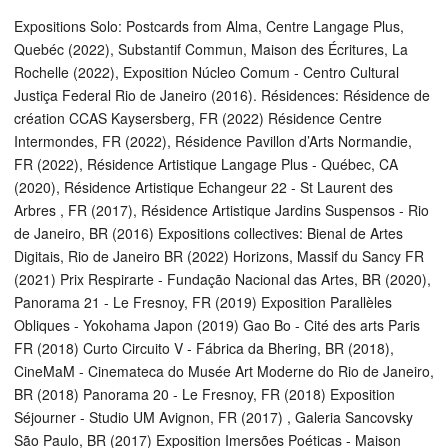
Expositions Solo: Postcards from Alma, Centre Langage Plus,
Quebéc (2022), Substantif Commun, Maison des Écritures, La
Rochelle (2022), Exposition Núcleo Comum - Centro Cultural
Justiça Federal Rio de Janeiro (2016). Résidences: Résidence de
création CCAS Kaysersberg, FR (2022) Résidence Centre
Intermondes, FR (2022), Résidence Pavillon d’Arts Normandie,
FR (2022), Résidence Artistique Langage Plus - Québec, CA
(2020), Résidence Artistique Echangeur 22 - St Laurent des
Arbres , FR (2017), Résidence Artistique Jardins Suspensos - Rio
de Janeiro, BR (2016) Expositions collectives: Bienal de Artes
Digitais, Rio de Janeiro BR (2022) Horizons, Massif du Sancy FR
(2021) Prix Respirarte - Fundação Nacional das Artes, BR (2020),
Panorama 21 - Le Fresnoy, FR (2019) Exposition Parallèles
Obliques - Yokohama Japon (2019) Gao Bo - Cité des arts Paris
FR (2018) Curto Circuito V - Fábrica da Bhering, BR (2018),
CineMaM - Cinemateca do Musée Art Moderne do Rio de Janeiro,
BR (2018) Panorama 20 - Le Fresnoy, FR (2018) Exposition
Séjourner - Studio UM Avignon, FR (2017) , Galeria Sancovsky
São Paulo, BR (2017) Exposition Imersões Poéticas - Maison