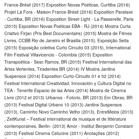
France-Brésil (2017) Exposition Novas Poéticas, Curitiba (2016)
Projet Lá Fora - Maison France-Brésil (2016) Exposition Paralaxe
- Curitiba, BR (2016) Exposition Street Light - La Passerelle, Paris
(2015) Exposition Novas Poéticas EBA - RJ (2014) Mostra Curta
Criativo Firjan (Prix Best Documentaire) (2015) Mostra de Filmes
Livres, CCBB Rio de Janeiro et Brasilia (2015), Exposição Seita
(2015) Exposição coletiva Curto Circuito 03 (2015), International
Film Festival Villavicencio - Colombia (2015) Exposition
Transpoética - Sesc Ramos, BR (2015) Festival International das
Artes Vertentes, Tiradentes BR (2014) IV Mostra Jardins
Suspensos (2014) Exposition Curto-Circuito 01 e 02 (2014)
Festival International Creatividad, Innovación y Cultura Digital no
TEA - Tenerife Espacio de las Artes (2014) Mostra de Cinema
Livre (2012 et 2013) Urbanos - Fotorio, BR (2013) Em Obras, BR
(2013) Festival Digital Urbano 10 (2013) Jardins Suspensos
(2013), Caminho Novo Caminho Velho (2013), EntreMeios (2013)
, ZeitKunst – Festival international de musique et de littérature
contemporaines, Berlin- (2013) Amor - Institut Benjamin Constant
(2013) Festival Cinema Celucine (2011) Anotações (2012)