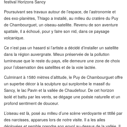
festival Horizons Sancy
Poursuivant ses travaux autour de l’espace, de l’astronomie et
des exo-planètes, Thiago a installé, au milieu du cratère du Puy
de Chambourguet, un oiseau-satellite. Revenu de son aventure
spatiale, il a échoué, pour y faire son nid, dans ce paysage
volcanique.
Ce n’est pas un hasard si l’artiste a décidé d’installer un satellite
dans la région auvergnate. Mieux préservée de la pollution
lumineuse que le reste du pays, elle demeure une zone de choix
pour l’observation des satellites et de la voie lactée.
Culminant à 1580 mètres d’altitude, le Puy de Chambourguet offre
un superbe décor à la sculpture qui surplombe le massif du
Sancy, le lac Pavin et la vallée de Chaudefour. De cet horizon
isolé et battu par les vents, se dégage une poésie naturelle et un
profond sentiment de douceur.
L’oiseau est là, posé au milieu d’une scène verdoyante et titillé par
des narcisses, apparues lors de notre visite. Il a les ailes
déployées et semble prendre son envol au-dessus de la vallée. Il