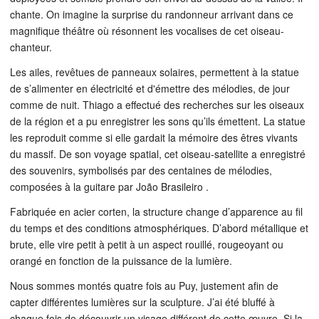
chante. On imagine la surprise du randonneur arrivant dans ce
magnifique théâtre où résonnent les vocalises de cet oiseau-
chanteur.
Les ailes, revêtues de panneaux solaires, permettent à la statue
de s’alimenter en électricité et d'émettre des mélodies, de jour
comme de nuit. Thiago a effectué des recherches sur les oiseaux
de la région et a pu enregistrer les sons qu’ils émettent. La statue
les reproduit comme si elle gardait la mémoire des êtres vivants
du massif. De son voyage spatial, cet oiseau-satellite a enregistré
des souvenirs, symbolisés par des centaines de mélodies,
composées à la guitare par João Brasileiro .
Fabriquée en acier corten, la structure change d’apparence au fil
du temps et des conditions atmosphériques. D’abord métallique et
brute, elle vire petit à petit à un aspect rouillé, rougeoyant ou
orangé en fonction de la puissance de la lumière.
Nous sommes montés quatre fois au Puy, justement afin de
capter différentes lumières sur la sculpture. J’ai été bluffé à
chaque fois de découvrir un visage différent de cette œuvre. Si la