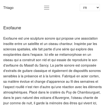
La
Thiago
Exofaune
Exofaune est une sculpture sonore qui propose une association
insoli­te entre un satellite et un oiseau chanteur. Inspirée par les
sciences spatiales, elle fait partie d’une série qui explore des
exoplanètes dans l'espace. Ici elle se métamorphose en un
oiseau qui a construit son nid et qui essaie de reproduire le son
d'avifaune du Massif du Sancy. La partie sonore est composée
d'extraits de guitare classique et également de dispositifs sonores
sensibles à la présence et à la lumière. Fabriqué en acier corten,
sa matière évo­lue et change d'appa­rence au fil des sem­aines et
l'aspect roui­llé n'est rien d'aut­re qu'une réaction avec les éléments
atmosphériques. Placé dans le cratère du Puy de Chambourguet,
dans le parc naturel des volcans d'Auvergne, l'oiseau chante de
jour comme de nuit, il garde la mémoire des êtres qui vivent ici,